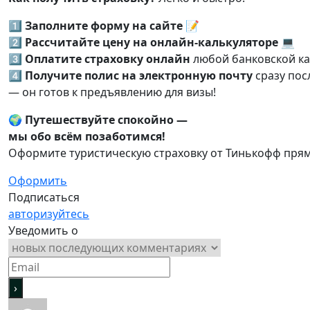
1️⃣
Заполните
форму
на
сайте
📝
2️⃣
Рассчитайте
цену
на
онлайн‑калькуляторе
💻
3️⃣
Оплатите
страховку
онлайн
любой
банковской
ка
4️⃣
Получите
полис
на
электронную
почту
сразу
пос
— он
готов
к
предъявлению
для
визы!
🌍
Путешествуйте
спокойно
—
мы
обо
всём
позаботимся!
Оформите
туристическую
страховку
от
Тинькофф
пря
Оформить
Подписаться
авторизуйтесь
Уведомить о