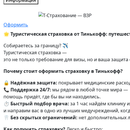
Информация
Оформить
🌟
Туристическая
страховка
от
Тинькофф:
путешес
Собираетесь
за
границу?
✈️
Туристическая
страховка
—
это
не
только
требование
для
визы,
но
и
ваша
защита
Почему
стоит
оформить
страховку
в
Тинькофф?
🔒
Надёжная
защита:
покрывает
медицинские
расхо
📞
Поддержка
24/7:
мы
рядом
в
любой
точке
мира
—
помощь
придёт,
где
бы
вы
ни
находились.
⏱️
Быстрый
подбор
врача:
за
1
час
найдём
клинику
и
и
направим
вас
в
одно
из
лучших
медучреждений,
ког
🦷
Без
скрытых
ограничений:
нет
дополнительных
л
Как
получить
страховку?
Легко
и
быстро: